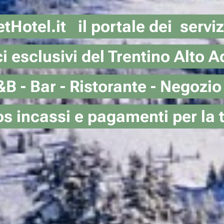
el.it il portale
stici esclusivi del Trentin
- B&B - Bar - Ristorante 
s incassi e pagamenti per la t