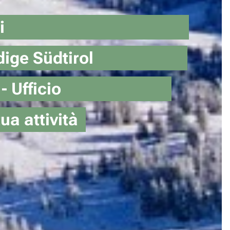
 dei servizi
o Alto Adige Südtirol
- Negozio - Ufficio
ua attività