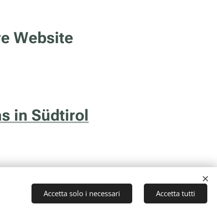
re Website
s in Südtirol
Accetta solo i necessari
Accetta tutti
to (TN) - P.I. 01043510229