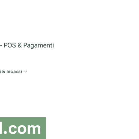
le - POS & Pagamenti
 & Incassi
l.com