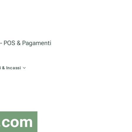
le - POS & Pagamenti
 & Incassi
o.com