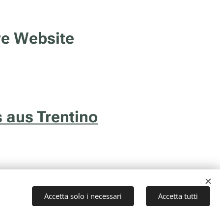
re Website
 aus Trentino
Accetta solo i necessari
Accetta tutti
to (TN) - P.I. 01043510229