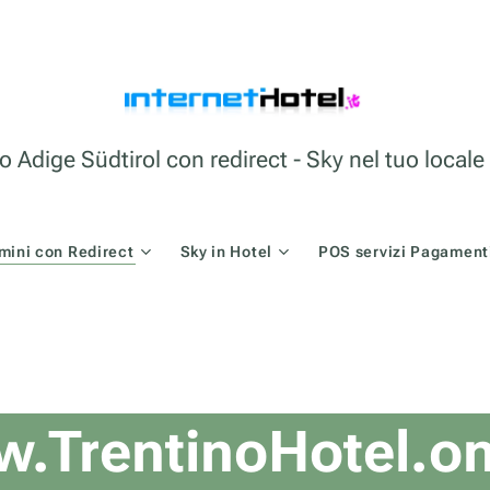
o Adige Südtirol con redirect - Sky nel tuo loca
mini con Redirect
Sky in Hotel
POS servizi Pagamenti
.TrentinoHotel.on