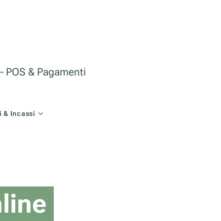
le - POS & Pagamenti
 & Incassi
line