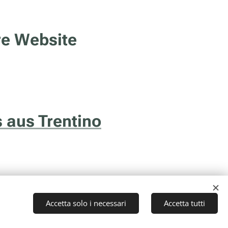
re Website
 aus Trentino
Accetta solo i necessari
Accetta tutti
to (TN) - P.I. 01043510229