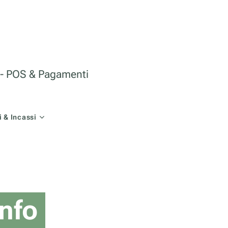
le - POS & Pagamenti
 & Incassi
nfo