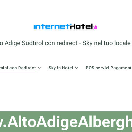
o Adige Südtirol con redirect - Sky nel tuo loca
mini con Redirect
Sky in Hotel
POS servizi Pagamenti
AltoAdigeAlbergh