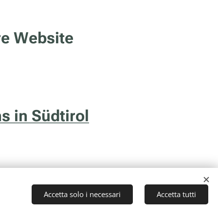
re Website
s in Südtirol
Accetta solo i necessari
Accetta tutti
to (TN) - P.I. 01043510229