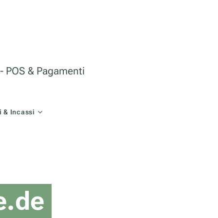
le - POS & Pagamenti
 & Incassi
e.de