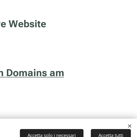
re Website
en Domains am
Accetta solo i necessari
Accetta tutti