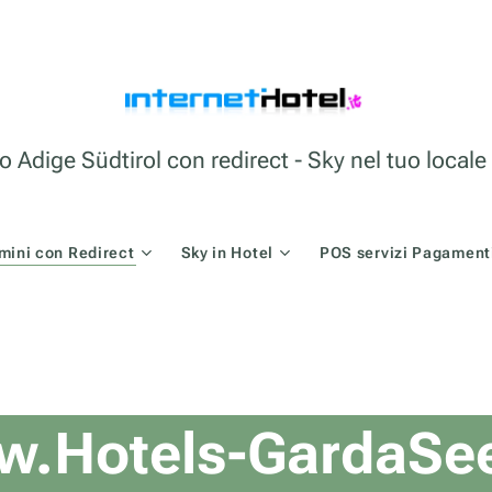
o Adige Südtirol con redirect - Sky nel tuo loca
mini con Redirect
Sky in Hotel
POS servizi Pagamenti
.Hotels-GardaSe