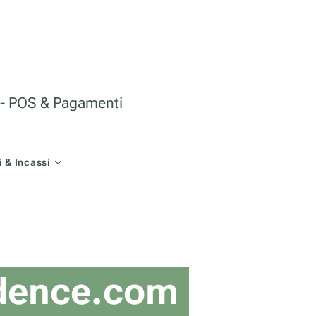
le - POS & Pagamenti
 & Incassi
idence.com