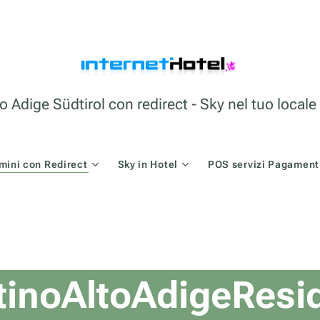
o Adige Südtirol con redirect - Sky nel tuo loca
mini con Redirect
Sky in Hotel
POS servizi Pagamenti
inoAltoAdigeRes