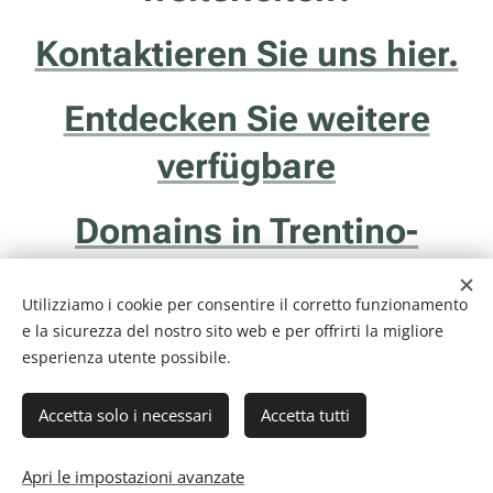
Kontaktieren Sie uns hier.
Entdecken Sie weitere
verfügbare
Domains in Trentino-
Südtirol.
Utilizziamo i cookie per consentire il corretto funzionamento
e la sicurezza del nostro sito web e per offrirti la migliore
esperienza utente possibile.
Accetta solo i necessari
Accetta tutti
Internethotel.it è un servizio della ditta Francesco Solidoro - Via delle
Ghiaie, 20/1 - 38122 - Trento (TN) - P.I. 01043510229
Informativa Privacy & Cookie Policy
Cookies
Apri le impostazioni avanzate