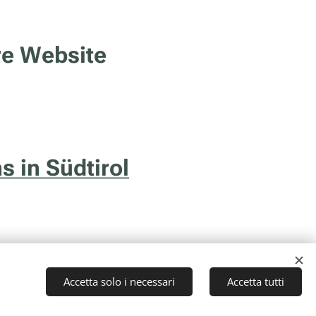
re Website
s in Südtirol
Accetta solo i necessari
Accetta tutti
to (TN) - P.I. 01043510229