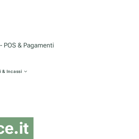
le - POS & Pagamenti
 & Incassi
e.it