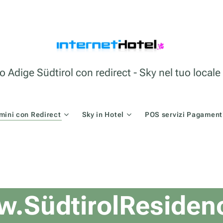
o Adige Südtirol con redirect - Sky nel tuo loca
mini con Redirect
Sky in Hotel
POS servizi Pagamenti
.SüdtirolResidenc