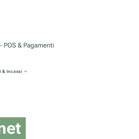
le - POS & Pagamenti
 & Incassi
net