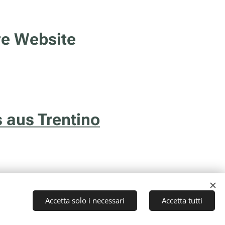
re Website
 aus Trentino
Accetta solo i necessari
Accetta tutti
to (TN) - P.I. 01043510229