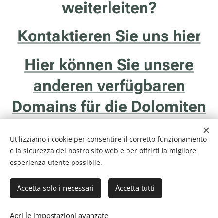
weiterleiten?
Kontaktieren Sie uns hier
Hier können Sie unsere
anderen verfügbaren
Domains für die Dolomiten
entdecken
Utilizziamo i cookie per consentire il corretto funzionamento
e la sicurezza del nostro sito web e per offrirti la migliore
esperienza utente possibile.
Accetta solo i necessari
Accetta tutti
Internethotel.it è un servizio della ditta Francesco Solidoro - Via delle
Ghiaie, 20/1 - 38122 - Trento (TN) - P.I. 01043510229
Informativa Privacy & Cookie Policy
Cookies
Apri le impostazioni avanzate