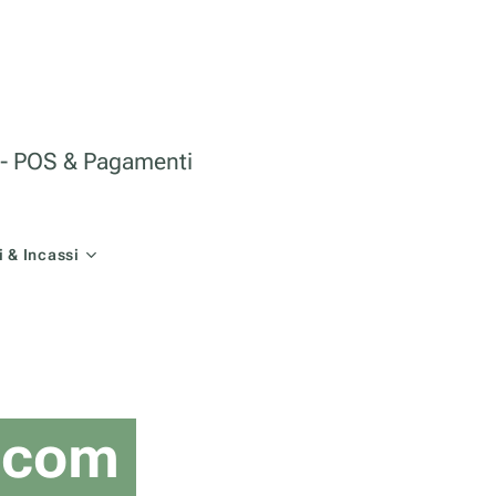
le - POS & Pagamenti
 & Incassi
l.com