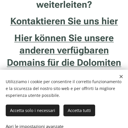
weiterleiten?
Kontaktieren Sie uns hier
Hier können Sie unsere
anderen verfügbaren
Domains für die Dolomiten
entdecken
Utilizziamo i cookie per consentire il corretto funzionamento
e la sicurezza del nostro sito web e per offrirti la migliore
esperienza utente possibile.
Accetta solo i necessari
Accetta tutti
Internethotel.it è un servizio della ditta Francesco Solidoro - Via delle
Ghiaie, 20/1 - 38122 - Trento (TN) - P.I. 01043510229
Informativa Privacy & Cookie Policy
Cookies
Apri le impostazioni avanzate